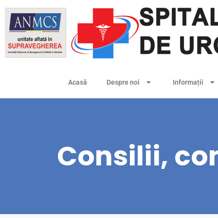
Acasă
Despre noi
Informații
Consilii, c