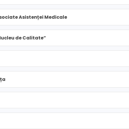
Asociate Asistenței Medicale
Nucleu de Calitate”
nța