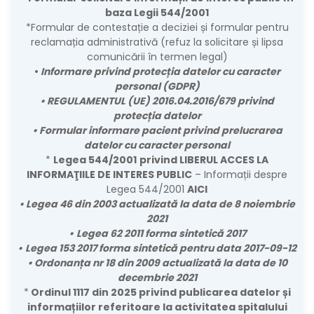
baza Legii 544/2001
*
Formular de contestație a deciziei și formular pentru
reclamația administrativă (refuz la solicitare și lipsa
comunicării în termen legal)
•
Informare privind protecția datelor cu caracter
personal (GDPR)
•
REGULAMENTUL (UE) 2016.04.2016/679 privind
protecția datelor
•
Formular informare pacient privind prelucrarea
datelor cu caracter personal
*
Legea 544/2001
privind LIBERUL ACCES LA
INFORMAŢIILE DE INTERES PUBLIC
– Informații despre
Legea 544/2001
AICI
•
Legea 46 din 2003 actualizată la data de 8 noiembrie
2021
•
Legea 62 2011 forma sintetică 2017
•
Legea 153 2017 forma sintetică pentru data 2017-09-12
•
Ordonanța nr 18 din 2009 actualizată la data de 10
decembrie 2021
*
Ordinul 1117 din 2025 privind publicarea datelor și
informațiilor referitoare la activitatea spitalului