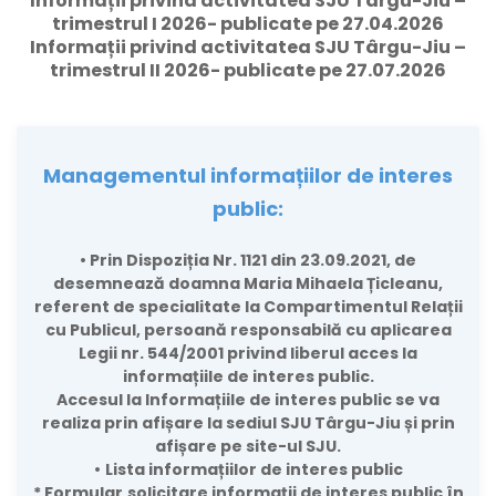
Informații privind activitatea SJU Târgu-Jiu –
trimestrul I 2026- publicate pe 27.04.2026
Informații privind activitatea SJU Târgu-Jiu –
trimestrul II 2026- publicate pe 27.07.2026
Managementul informațiilor de interes
public:
•
Prin Dispoziția Nr. 1121 din 23.09.2021, de
desemnează doamna Maria Mihaela Țicleanu,
referent de specialitate la Compartimentul Relații
cu Publicul, persoană responsabilă cu aplicarea
Legii nr. 544/2001 privind liberul acces la
informațiile de interes public.
Accesul la Informațiile de interes public se va
realiza prin afișare la sediul SJU Târgu-Jiu și prin
afișare pe site-ul SJU.
•
Lista informațiilor de interes public
* Formular
solicitare informații de interes public în