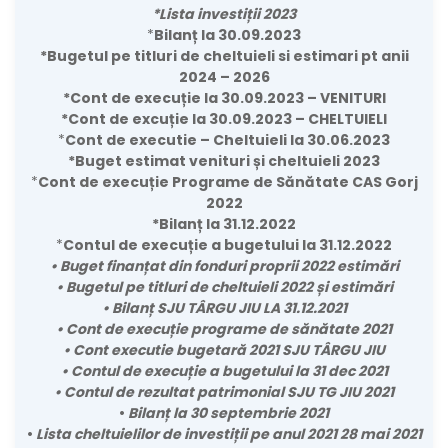
*Lista investiții 2023
*
Bilanț la 30.09.2023
*Bugetul pe titluri de cheltuieli si estimari pt anii
2024 – 2026
*Cont de execuție la 30.09.2023 – VENITURI
*Cont de excuție la 30.09.2023 – CHELTUIELI
*
Cont de executie – Cheltuieli la 30.06.2023
*Buget estimat venituri și cheltuieli 2023
*
Cont de execuție Programe de Sănătate CAS Gorj
2022
*Bilanț la 31.12.2022
*
Contul de execuție a bugetului la 31.12.2022
• Buget finanțat din fonduri proprii 2022 estimări
• Bugetul pe titluri de cheltuieli 2022 și estimări
•
Bilanț SJU TÂRGU JIU LA 31.12.2021
•
Cont de execuție programe de sănătate 2021
• Cont executie bugetară 2021 SJU TÂRGU JIU
•
Contul de execuție a bugetului la 31 dec 2021
•
Contul de rezultat patrimonial SJU TG JIU 2021
•
Bilanț la 30 septembrie 2021
•
Lista cheltuielilor de investiții pe anul 2021 28 mai 2021