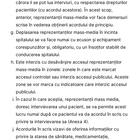
cărora li se pot lua interviuri, cu respectarea drepturilor
pacientilor (cu acordul acestora). În acest scop,
anterior, reprezentanții mass-media vor face demersuri
scrise în vederea obținerii acordului de principiu.
Deplasarea reprezentanților mass-media în incinta
spitalului se va face numai cu ecuson și echipament
corespunzător și, obligatoriu, cu un însoțitor stabilit de
conducerea spitalului.
Este interzis cu desăvârșire accesul reprezentanților
mass-media în zonele: zonele în care este marcat
accesul controlat sau interzis accesul publicului. Aceste
zone se vor marca cu indicatoare care interzic accesul
publicului.
În cazul în care aceștia, reprezentanții mass media,
doresc intervievarea unui pacient, se va permite acest
lucru numai după ce pacientul va da acordul în scris cu
privire la intervievarea sa (Anexa 4).
Acordurile în scris vizavi de oferirea informațiilor cu
privire la starea de sănătate, medicamentație,