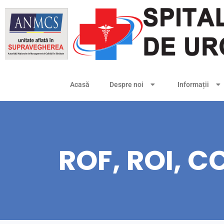
Acasă
Despre noi
Informații
ROF, ROI, C