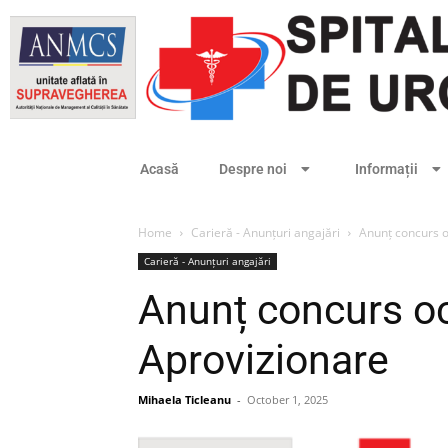
Acasă
Despre noi
Informații
Home
Carieră - Anunțuri angajări
Anunț concurs o
Carieră - Anunțuri angajări
Anunț concurs oc
Aprovizionare
Mihaela Ticleanu
-
October 1, 2025