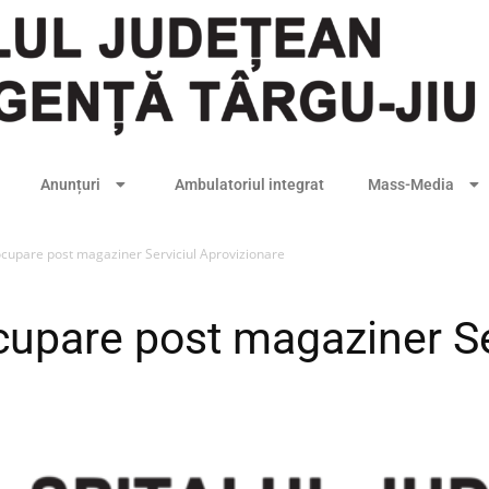
Anunțuri
Ambulatoriul integrat
Mass-Media
cupare post magaziner Serviciul Aprovizionare
upare post magaziner Se