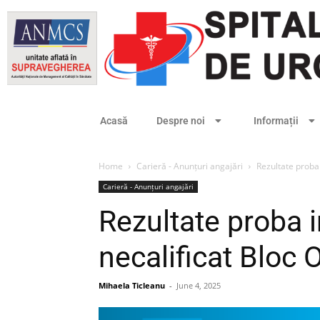
Acasă
Despre noi
Informații
Home
Carieră - Anunțuri angajări
Rezultate proba
Carieră - Anunțuri angajări
Rezultate proba 
necalificat Bloc 
Mihaela Ticleanu
-
June 4, 2025