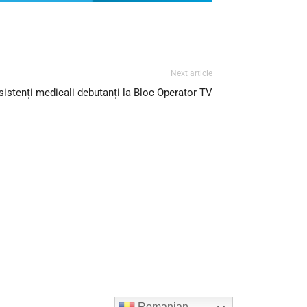
Next article
sistenți medicali debutanți la Bloc Operator TV
Romanian