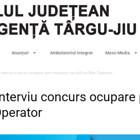
Anunțuri
Ambulatoriul integrat
Mass-Media
 interviu concurs ocupare post muncitor necalificat Bloc Operator
interviu concurs ocupare
Operator