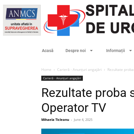
Acasă
Despre noi
Informații
Home
Carieră - Anunțuri angajări
Rezultate proba 
Carieră - Anunțuri angajări
Rezultate proba s
Operator TV
Mihaela Ticleanu
-
June 4, 2025