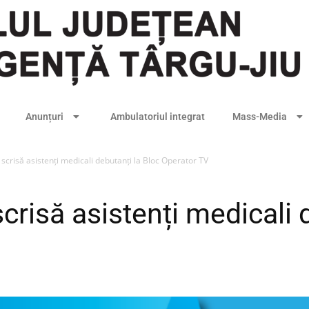
Anunțuri
Ambulatoriul integrat
Mass-Media
scrisă asistenți medicali debutanți la Bloc Operator TV
crisă asistenți medicali 