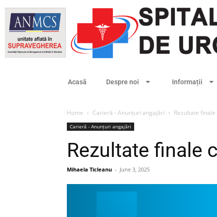
Acasă
Despre noi
Informații
Home
Carieră - Anunțuri angajări
Rezultate finale
Carieră - Anunțuri angajări
Rezultate finale 
Mihaela Ticleanu
-
June 3, 2025