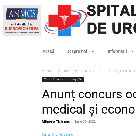
Acasă
Despre noi
Informații
Home
Carieră - Anunțuri angajări
Anunț concurs o
Carieră - Anunțuri angajări
Anunț concurs oc
medical și econo
Mihaela Ticleanu
-
June 30, 2022
Anunț concurs