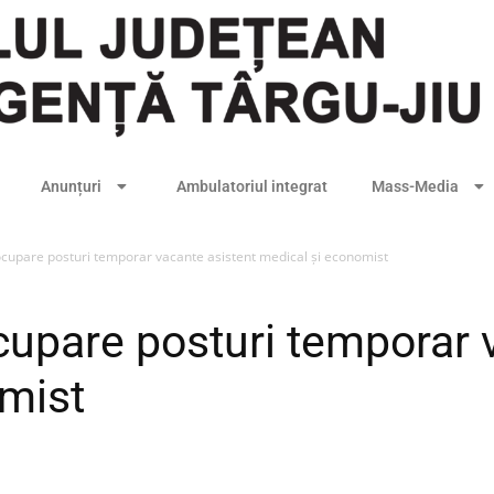
Anunțuri
Ambulatoriul integrat
Mass-Media
cupare posturi temporar vacante asistent medical și economist
upare posturi temporar 
mist