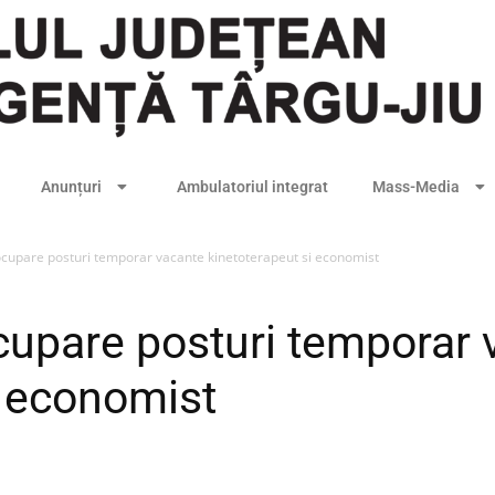
Anunțuri
Ambulatoriul integrat
Mass-Media
cupare posturi temporar vacante kinetoterapeut si economist
upare posturi temporar 
i economist