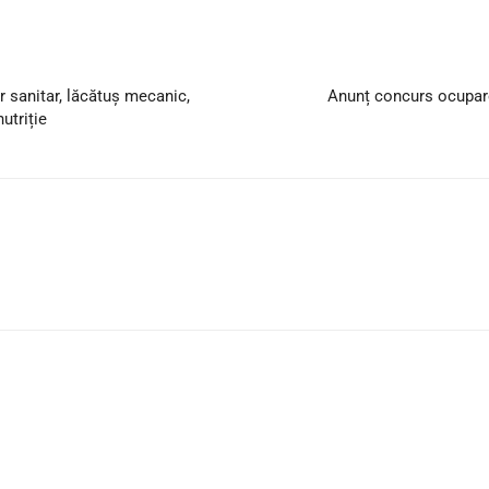
r sanitar, lăcătuș mecanic,
Anunț concurs ocupare
utriție