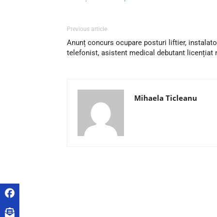
Previous article
Anunț concurs ocupare posturi liftier, instalato
telefonist, asistent medical debutant licențiat n
Mihaela Ticleanu