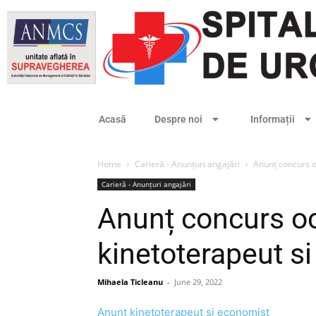
Acasă
Despre noi
Informații
Home
Carieră - Anunțuri angajări
Anunț concurs o
Carieră - Anunțuri angajări
Anunț concurs oc
kinetoterapeut s
Mihaela Ticleanu
-
June 29, 2022
Anunț kinetoterapeut si economist