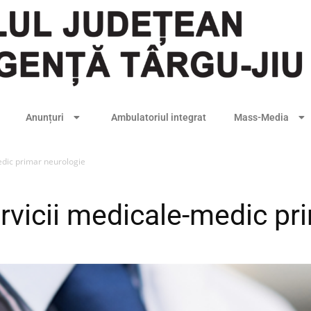
Anunțuri
Ambulatoriul integrat
Mass-Media
edic primar neurologie
ervicii medicale-medic pr