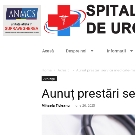
Acasă
Despre noi
Informații
Home
Achiziții
Aunuț prestări servicii medicale-m
Achiziții
Aunuț prestări s
Mihaela Ticleanu
-
June 26, 2025