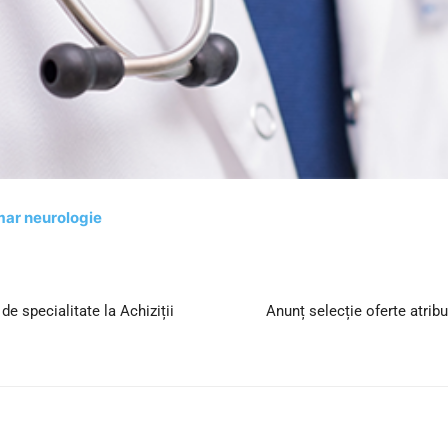
mar neurologie
e specialitate la Achiziții
Anunț selecție oferte atrib