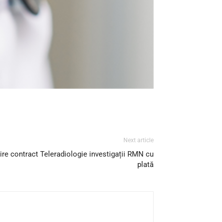
Next article
uire contract Teleradiologie investigații RMN cu
plată