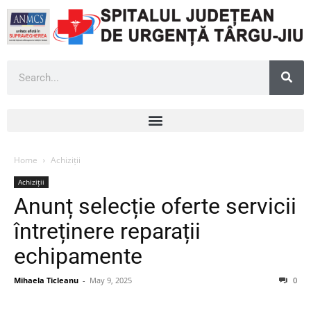
Home
Achiziții
Achiziții
Anunț selecție oferte servicii
întreținere reparații
echipamente
Mihaela Ticleanu
-
May 9, 2025
0