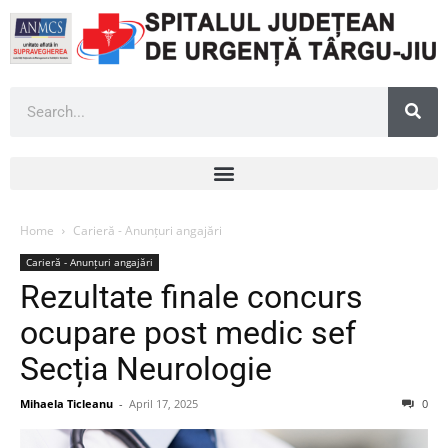
Home
Carieră - Anunțuri angajări
Carieră - Anunțuri angajări
Rezultate finale concurs
ocupare post medic sef
Secția Neurologie
Mihaela Ticleanu
-
April 17, 2025
0