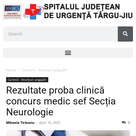
Home
Carieră - Anunțuri angajări
Carieră - Anunțuri angajări
Rezultate proba clinică
concurs medic sef Secția
Neurologie
Mihaela Ticleanu
-
April 16, 2025
0