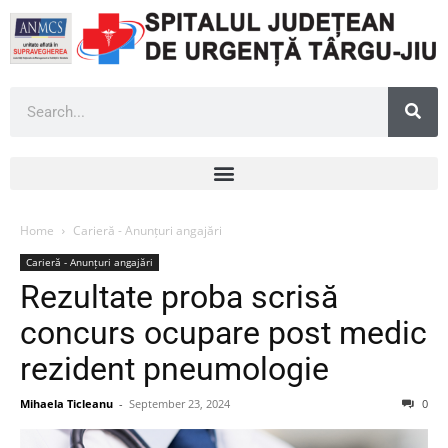
Home
Carieră - Anunțuri angajări
Carieră - Anunțuri angajări
Rezultate proba scrisă
concurs ocupare post medic
rezident pneumologie
Mihaela Ticleanu
-
September 23, 2024
0