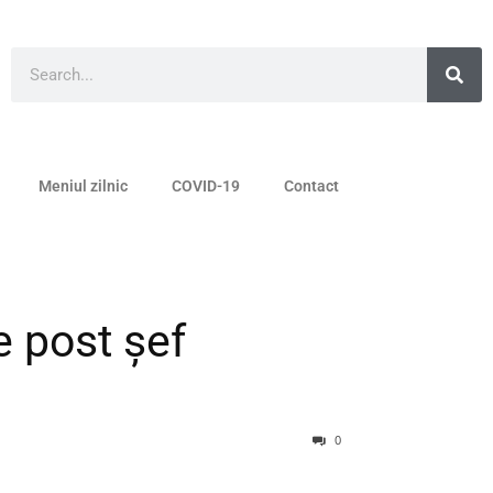
Meniul zilnic
COVID-19
Contact
e post șef
0