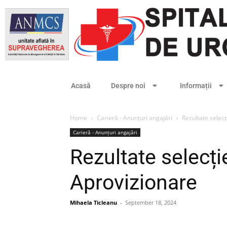
Acasă
Despre noi
Informații
Home
Carieră - Anunțuri angajări
Rezultate selec
Carieră - Anunțuri angajări
Rezultate selecț
Aprovizionare
Mihaela Ticleanu
-
September 18, 2024