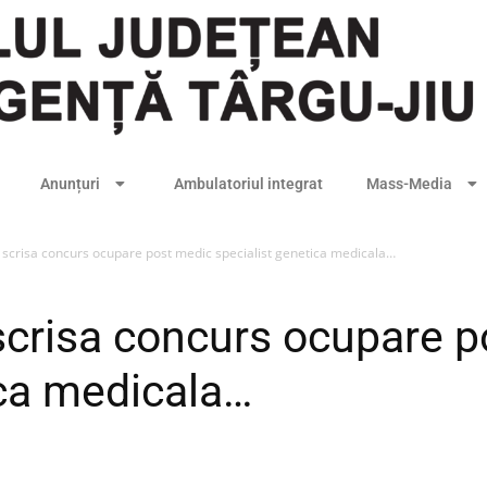
Anunțuri
Ambulatoriul integrat
Mass-Media
 scrisa concurs ocupare post medic specialist genetica medicala…
scrisa concurs ocupare 
ica medicala…