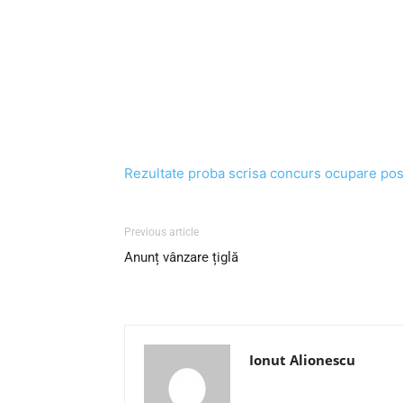
Rezultate proba scrisa concurs ocupare pos
Previous article
Anunț vânzare țiglă
Ionut Alionescu