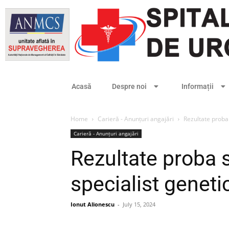
Acasă
Despre noi
Informații
Home
Carieră - Anunțuri angajări
Rezultate proba
Carieră - Anunțuri angajări
Rezultate proba 
specialist genet
Ionut Alionescu
-
July 15, 2024