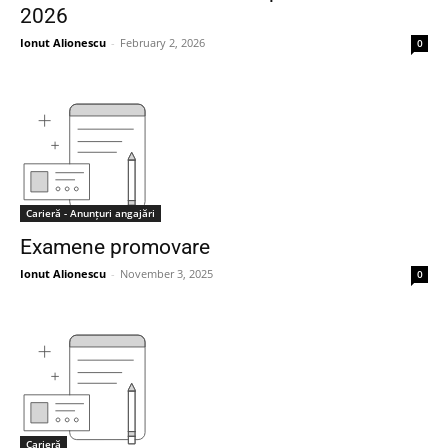
2026
Ionut Alionescu
-
February 2, 2026
0
Carieră - Anunțuri angajări
Examene promovare
Ionut Alionescu
-
November 3, 2025
0
Carieră