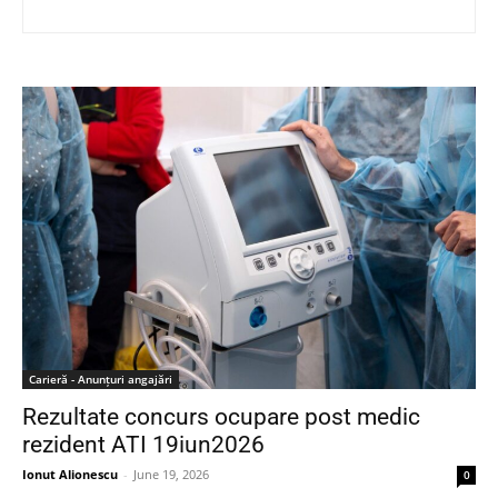
Carieră - Anunțuri angajări
Rezultate concurs ocupare post medic
rezident ATI 19iun2026
Ionut Alionescu
-
June 19, 2026
0