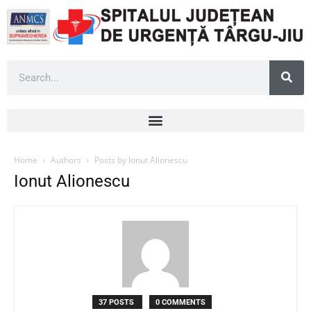
Home
Authors
Posts by Ionut Alionescu
Ionut Alionescu
37 POSTS
0 COMMENTS