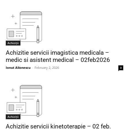
Achiziții
Achizitie servicii imagistica medicala –
medic si asistent medical – 02feb2026
Ionut Alionescu
-
February 2, 2026
0
Achiziții
Achizitie servicii kinetoterapie – 02 feb.