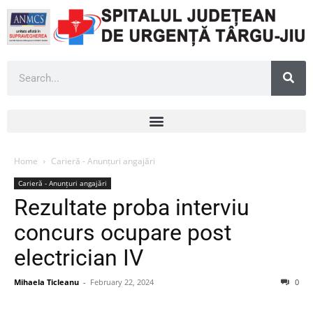
Home
Carieră - Anunțuri angajări
Carieră - Anunțuri angajări
Rezultate proba interviu
concurs ocupare post
electrician IV
Mihaela Ticleanu
-
February 22, 2024
0