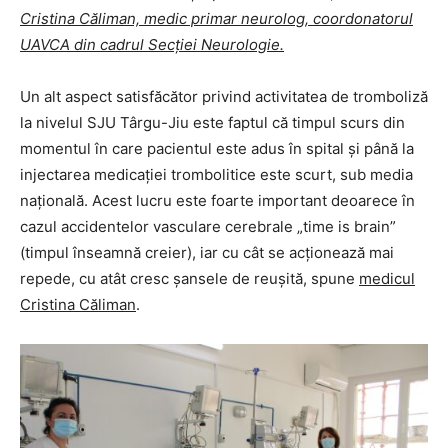
Cristina Căliman, medic primar neurolog, coordonatorul
UAVCA din cadrul Secției Neurologie.
Un alt aspect satisfăcător privind activitatea de tromboliză
la nivelul SJU Târgu-Jiu este faptul că timpul scurs din
momentul în care pacientul este adus în spital și până la
injectarea medicației trombolitice este scurt, sub media
națională. Acest lucru este foarte important deoarece în
cazul accidentelor vasculare cerebrale „time is brain”
(timpul înseamnă creier), iar cu cât se acționează mai
repede, cu atât cresc șansele de reușită, spune
medicul
Cristina Căliman
.