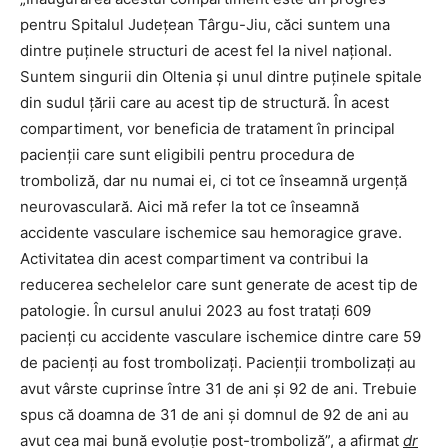
pentru Spitalul Județean Târgu-Jiu, căci suntem una
dintre puținele structuri de acest fel la nivel național.
Suntem singurii din Oltenia și unul dintre puținele spitale
din sudul țării care au acest tip de structură. În acest
compartiment, vor beneficia de tratament în principal
pacienții care sunt eligibili pentru procedura de
tromboliză, dar nu numai ei, ci tot ce înseamnă urgență
neurovasculară. Aici mă refer la tot ce înseamnă
accidente vasculare ischemice sau hemoragice grave.
Activitatea din acest compartiment va contribui la
reducerea sechelelor care sunt generate de acest tip de
patologie. În cursul anului 2023 au fost tratați 609
pacienți cu accidente vasculare ischemice dintre care 59
de pacienți au fost trombolizați. Pacienții trombolizați au
avut vârste cuprinse între 31 de ani și 92 de ani. Trebuie
spus că doamna de 31 de ani și domnul de 92 de ani au
avut cea mai bună evoluție post-tromboliză”, a afirmat
dr