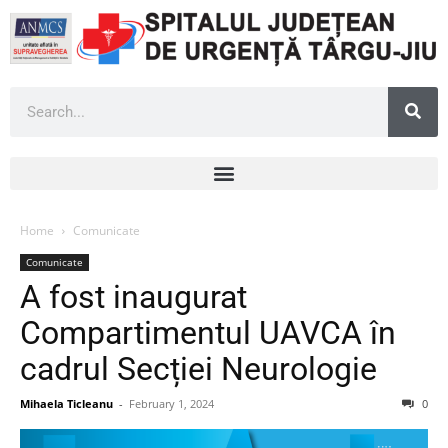
Home
Comunicate
Comunicate
A fost inaugurat
Compartimentul UAVCA în
cadrul Secției Neurologie
Mihaela Ticleanu
-
February 1, 2024
0