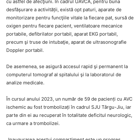
cu astfel de afecţiuni. În cadrul UAVCA, pentru buna
desfășurare a activității, există opt paturi, aparate de
monitorizare pentru funcţiile vitale la fiecare pat, sursă de
oxigen pentru fiecare pacient, ventilatoare mecanice
portabile, defibrilator portabil, aparat EKG portabil,
precum şi truse de intubaţie, aparat de ultrasonografie
Doppler portabil.
De asemenea, se asigură accesul rapid şi permanent la
computerul tomograf al spitalului şi la laboratorul de
analize medicale.
În cursul anului 2023, un număr de 59 de pacienți cu AVC
ischemic au fost trombolizați în cadrul SJU Târgu-Jiu, iar
parte din ei au recuperat în totalitate deficitul neurologic,
ca urmare a trombolizei.
„Inaugurarea acestui compartiment este un progres