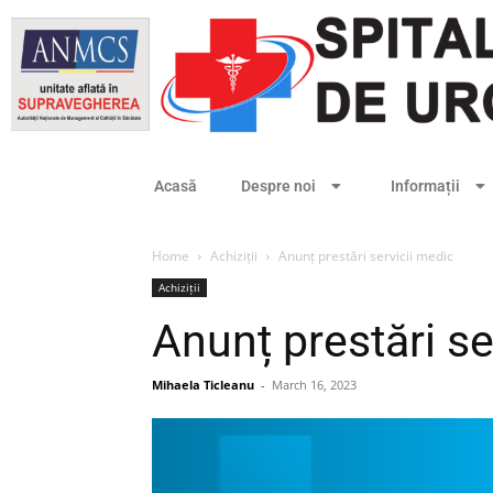
Acasă
Despre noi
Informații
Home
Achiziții
Anunț prestări servicii medic
Achiziții
Anunț prestări se
Mihaela Ticleanu
-
March 16, 2023