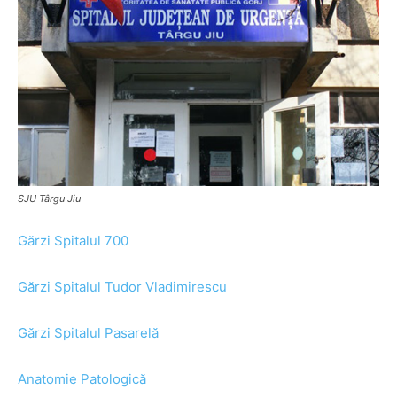
SJU Târgu Jiu
Gărzi Spitalul 700
Gărzi Spitalul Tudor Vladimirescu
Gărzi Spitalul Pasarelă
Anatomie Patologică