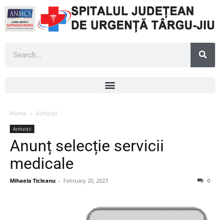
Home
Achiziții
Achiziții
Anunț selecție servicii
medicale
Mihaela Ticleanu
-
February 20, 2023
0