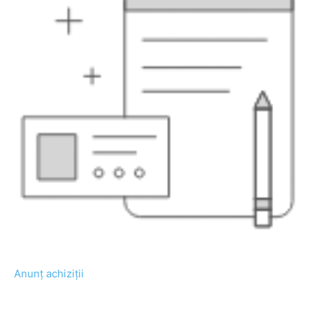
Anunț achiziții