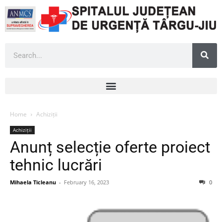
Home
Achiziții
Achiziții
Anunț selecție oferte proiect
tehnic lucrări
Mihaela Ticleanu
-
February 16, 2023
0