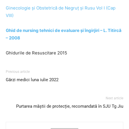
Ginecologie și Obstetrică de Negruț și Rusu Vol I (
C
a
p
V
I
I
I
)
Ghid de nursing tehnici de evaluare și îngirjiri – L. Titircă
– 2008
Ghidurile de Resuscitare 2015
Previous article
Gărzi medici luna iulie 2022
Next article
Purtarea măștii de protecție, recomandată în SJU Tg Jiu