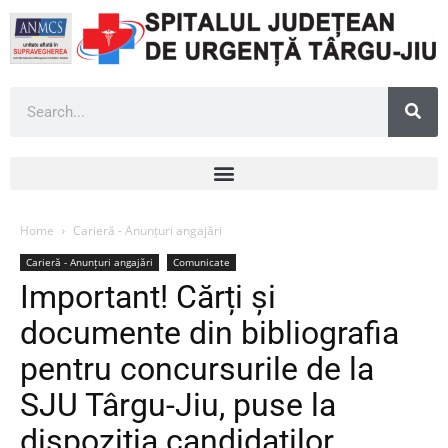
Home
Carieră - Anunțuri angajări
Carieră - Anunțuri angajări
Comunicate
Important! Cărți și
documente din bibliografia
pentru concursurile de la
SJU Târgu-Jiu, puse la
dispoziția candidaților