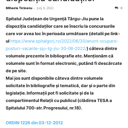
Mihaela Ticleanu
-
July 6, 2022
0
Spitalul Județean de Urgență Târgu-Jiu pune la
dispoziția candidaților care se înscriu la concursurile
care vor avea loc în perioada următoare (detalii pe link-
ul
https://www.spitalgorj.ro/2022/06/30/anunt-ocupare-
posturi-vacante-sju-tg-jiu-30-06-2022/
) câteva dintre
volumele prezente în bibliografie etc. Menționăm că
volumele sunt în format electronic, putând fi descărcate
de pe site.
Mai jos sunt disponibile câteva dintre volumele
solicitate în bibliografie și tematică, dar și o parte din
legislație. Informații pot fi solicitate și de la
compartimentul Relații cu publicul (clădirea TESA a
Spitalului 700-str. Progresului, nr.18).
ORDIN 1226 din 03-12-2012