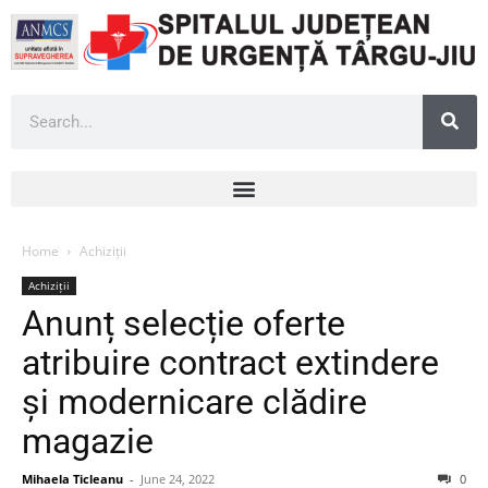
Home
Achiziții
Achiziții
Anunț selecție oferte
atribuire contract extindere
și modernicare clădire
magazie
Mihaela Ticleanu
-
June 24, 2022
0