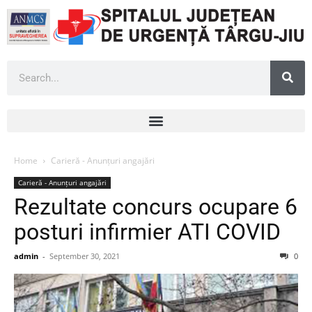
Home
Carieră - Anunțuri angajări
Carieră - Anunțuri angajări
Rezultate concurs ocupare 6
posturi infirmier ATI COVID
admin
-
September 30, 2021
0