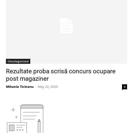
Uncategorized
Rezultate proba scrisă concurs ocupare
post magaziner
Mihaela Ticleanu
-
May 22, 2025
0