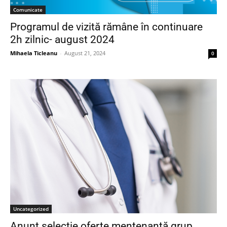
Comunicate
Programul de vizită rămâne în continuare
2h zilnic- august 2024
Mihaela Ticleanu
-
August 21, 2024
0
Uncategorized
Anunț selecție oferte mentenanță grup