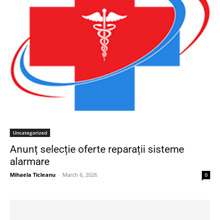
Uncategorized
Anunț selecție oferte reparații sisteme
alarmare
Mihaela Ticleanu
-
March 6, 2026
0