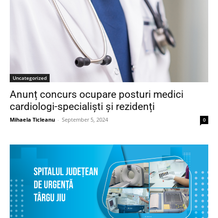
Uncategorized
Anunț concurs ocupare posturi medici
cardiologi-specialiști și rezidenți
Mihaela Ticleanu
-
September 5, 2024
0