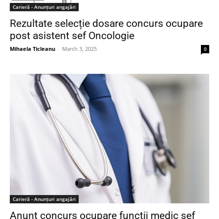
Carieră - Anunțuri angajări
Rezultate selecție dosare concurs ocupare
post asistent sef Oncologie
Mihaela Ticleanu
-
March 3, 2025
0
Carieră - Anunțuri angajări
Anunț concurs ocupare funcții medic șef