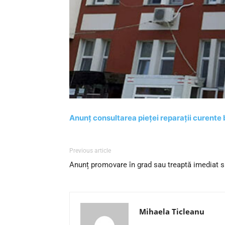
Anunț consultarea pieței reparații curente
Previous article
Anunț promovare în grad sau treaptă imediat s
Mihaela Ticleanu