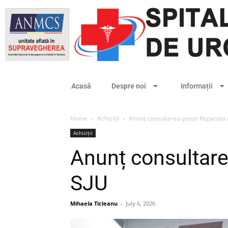
Acasă
Despre noi
Informații
Home
Achiziții
Anunț consultarea pieței Reparații
Achiziții
Anunț consultarea
SJU
Mihaela Ticleanu
-
July 6, 2026