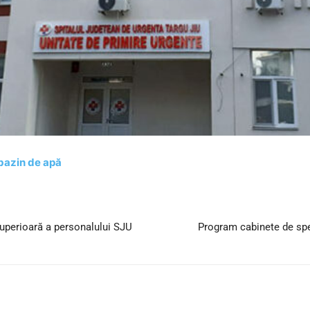
 bazin de apă
uperioară a personalului SJU
Program cabinete de spec