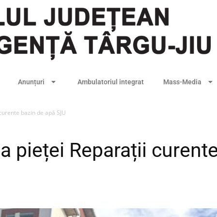
Anunțuri
Ambulatoriul integrat
Mass-Media
 curente bazin de apă SJU
 pieței Reparații curent