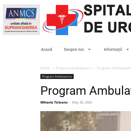
Acasă
Despre noi
Informații
Home
Program Ambulatoriu
Program Ambulatoriul
Program Ambulatoriu
Program Ambulato
Mihaela Ticleanu
-
May 28, 2026