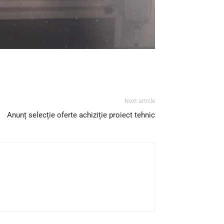
Next article
Anunț selecție oferte achiziție proiect tehnic