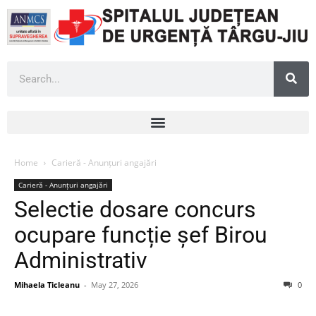
Home
Carieră - Anunțuri angajări
Carieră - Anunțuri angajări
Selectie dosare concurs
ocupare funcție șef Birou
Administrativ
Mihaela Ticleanu
-
May 27, 2026
0