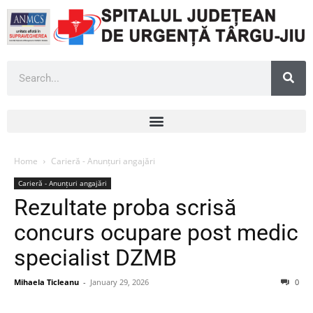
Home
Carieră - Anunțuri angajări
Carieră - Anunțuri angajări
Rezultate proba scrisă
concurs ocupare post medic
specialist DZMB
Mihaela Ticleanu
-
January 29, 2026
0