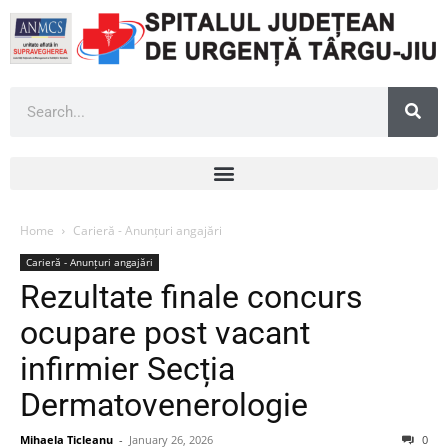
Home
Carieră - Anunțuri angajări
Carieră - Anunțuri angajări
Rezultate finale concurs
ocupare post vacant
infirmier Secția
Dermatovenerologie
Mihaela Ticleanu
-
January 26, 2026
0