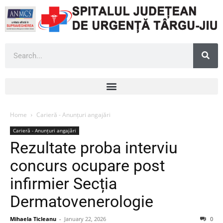
Home
Carieră - Anunțuri angajări
Carieră - Anunțuri angajări
Rezultate proba interviu
concurs ocupare post
infirmier Secția
Dermatovenerologie
Mihaela Ticleanu
-
January 22, 2026
0