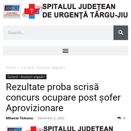
Home
Carieră - Anunțuri angajări
Carieră - Anunțuri angajări
Rezultate proba scrisă
concurs ocupare post șofer
Aprovizionare
Mihaela Ticleanu
-
December 2, 2025
0