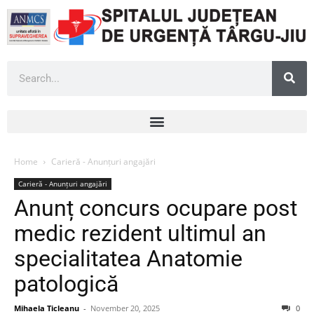
Home
Carieră - Anunțuri angajări
Carieră - Anunțuri angajări
Anunț concurs ocupare post
medic rezident ultimul an
specialitatea Anatomie
patologică
Mihaela Ticleanu
-
November 20, 2025
0