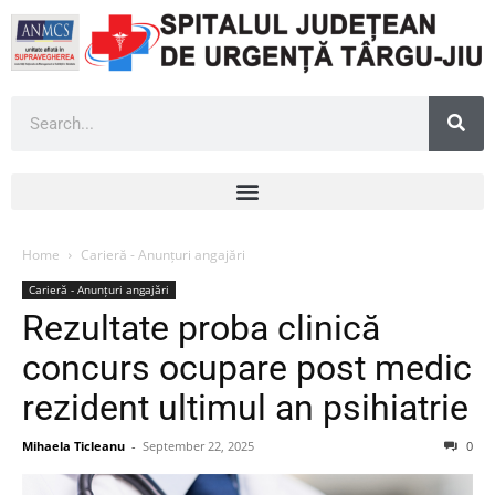
Home
Carieră - Anunțuri angajări
Carieră - Anunțuri angajări
Rezultate proba clinică
concurs ocupare post medic
rezident ultimul an psihiatrie
Mihaela Ticleanu
-
September 22, 2025
0