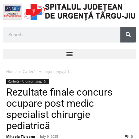
Home
Carieră - Anunțuri angajări
Carieră - Anunțuri angajări
Rezultate finale concurs
ocupare post medic
specialist chirurgie
pediatrică
Mihaela Ticleanu
-
July 9, 2025
0