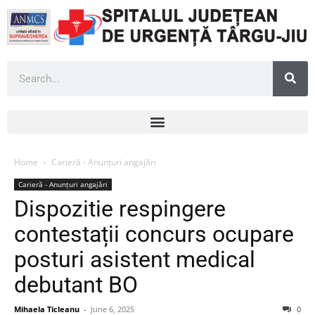
Home
Carieră - Anunțuri angajări
Carieră - Anunțuri angajări
Dispozitie respingere
contestații concurs ocupare
posturi asistent medical
debutant BO
Mihaela Ticleanu
-
June 6, 2025
0