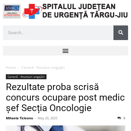
Home
Carieră - Anunțuri angajări
Carieră - Anunțuri angajări
Rezultate proba scrisă
concurs ocupare post medic
șef Secția Oncologie
Mihaela Ticleanu
-
May 20, 2025
0