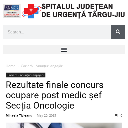
Home
Carieră - Anunțuri angajări
Carieră - Anunțuri angajări
Rezultate finale concurs
ocupare post medic șef
Secția Oncologie
Mihaela Ticleanu
-
May 20, 2025
0