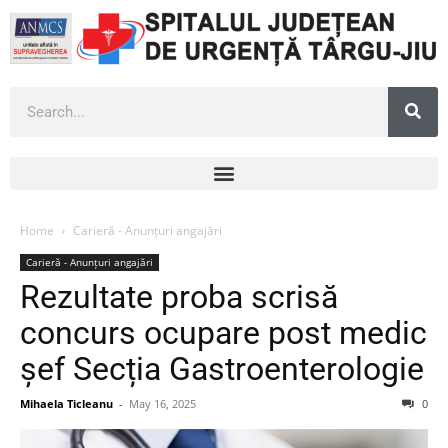
Home
Carieră - Anunțuri angajări
Carieră - Anunțuri angajări
Rezultate proba scrisă
concurs ocupare post medic
șef Secția Gastroenterologie
Mihaela Ticleanu
-
May 16, 2025
0