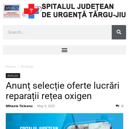
Home
Achiziții
Achiziții
Anunț selecție oferte lucrări
reparații rețea oxigen
Mihaela Ticleanu
-
May 9, 2025
0