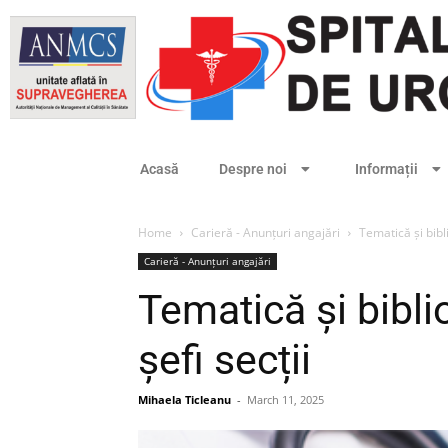
Acasă
Despre noi
Informații
Home
Carieră - Anunțuri angajări
Tematică și bibl
Carieră - Anunțuri angajări
Tematică și bibl
șefi secții
Mihaela Ticleanu
-
March 11, 2025