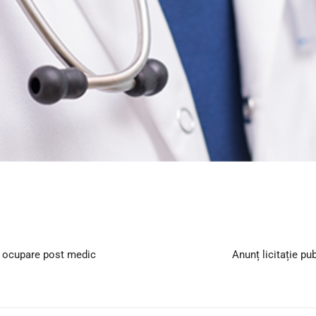
s ocupare post medic
Anunț licitație pu