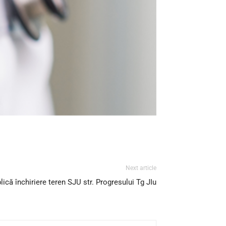
Next article
blică închiriere teren SJU str. Progresului Tg JIu