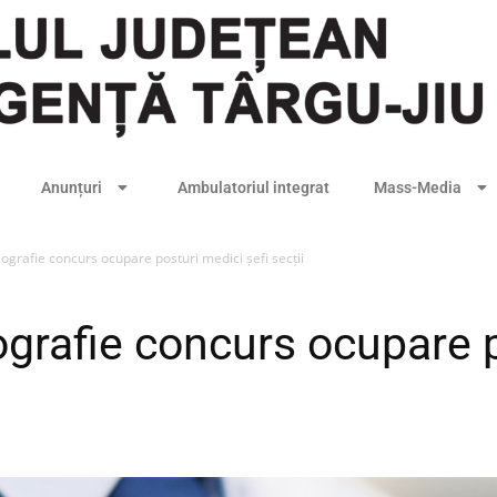
Anunțuri
Ambulatoriul integrat
Mass-Media
iografie concurs ocupare posturi medici șefi secții
iografie concurs ocupare 