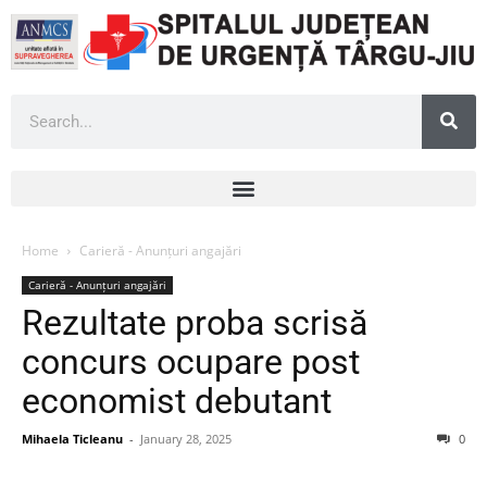
Home
Carieră - Anunțuri angajări
Carieră - Anunțuri angajări
Rezultate proba scrisă
concurs ocupare post
economist debutant
Mihaela Ticleanu
-
January 28, 2025
0