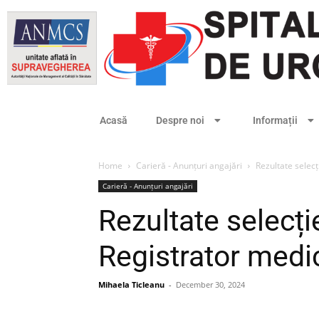
Acasă
Despre noi
Informații
Home
Carieră - Anunțuri angajări
Rezultate selec
Carieră - Anunțuri angajări
Rezultate selecț
Registrator medi
Mihaela Ticleanu
-
December 30, 2024