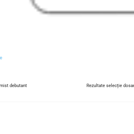
re
mist debutant
Rezultate selecție dosa