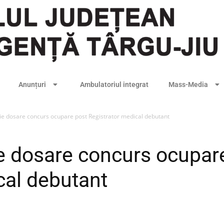
Anunțuri
Ambulatoriul integrat
Mass-Media
ție dosare concurs ocupare post Registrator medical debutant
ie dosare concurs ocupar
cal debutant