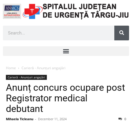
Home
Carieră - Anunțuri angajări
Carieră - Anunțuri angajări
Anunț concurs ocupare post
Registrator medical
debutant
Mihaela Ticleanu
-
December 11, 2024
0