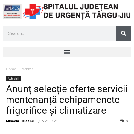
Home
Achiziții
Achiziții
Anunț selecție oferte servicii
mentenanță echipamenete
frigorifice și climatizare
Mihaela Ticleanu
-
July 24, 2024
0