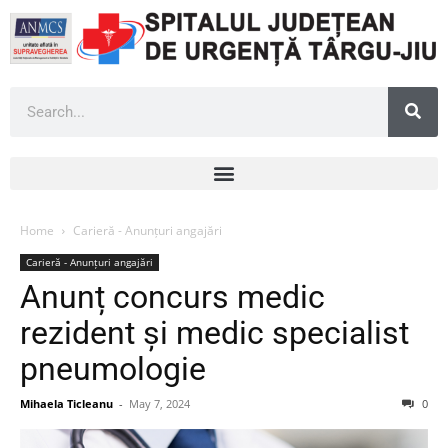
Home
Carieră - Anunțuri angajări
Carieră - Anunțuri angajări
Anunț concurs medic
rezident și medic specialist
pneumologie
Mihaela Ticleanu
-
May 7, 2024
0