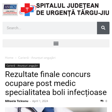
Home
Carieră - Anunțuri angajări
Carieră - Anunțuri angajări
Rezultate finale concurs
ocupare post medic
specialitatea boli infecțioase
Mihaela Ticleanu
-
April 1, 2024
0